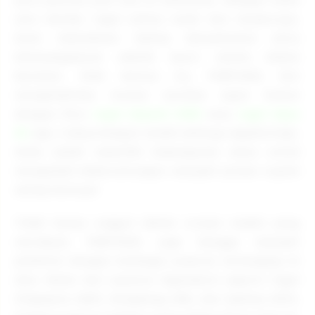
satu bandar togel online resmi dan terpercaya,
kami memahami bahwa kenyamanan serta
keterjangkauan adalah kunci utama dalam
bermain. Oleh karena itu, PUBTOGEL kini
menghadirkan inovasi taruhan super hemat
dengan fitur
togel deposit 5000
atau
togel depo
5k
saja. Cukup dengan modal seharga segelas kopi,
Anda sudah memiliki kesempatan emas untuk
mengubah keberuntungan menjadi jutaan rupiah
setiap harinya!
Tidak hanya unggul dalam urusan modal yang
merakyat, PUBTOGEL juga bangga menjadi
platform dengan
berbagai pasaran terlengkap
di
Asia. Mulai dari pasaran legendaris seperti Togel
Singapore (SGP), Hongkong (HK), dan Sydney (SDY),