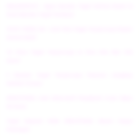
MALIKATOTO - Agen Bandar Togel Online Resmi &
Situs Bandar Togel Terbesar
TOTO TOGEL 4D : Link Toto Togel Terpercaya Resmi
Online No#1
10 Situs Togel Terpercaya & Toto Slot Bet 100
Gacor
5 Bandar Togel Terpercaya Pasaran Lengkap
Hadiah 10 Juta
SPACETOGEL Link Alternatif Penghasil Cuan Depo
5K Dana
Togel Deposit 5000 SPACETOGEL Resmi Tanpa
Potongan