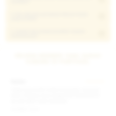
transaksi?
tanpa biaya tambahan, sehingga modal hiburan
hemat 5000 rupiah Anda tetap utuh masuk ke saldo
4. Apa saja jenis permainan hiburan hemat
Jangan khawatir! Layanan support Live Chat VVIP
akun tanpa potongan sepeserpun.
+
yang tersedia?
kami siaga 24 jam penuh untuk membantu
memastikan setiap kendala pengisian saldo minimal
5. Apakah data pribadi pendaftar terjamin
Tersedia ribuan jenis game mulai dari provider slot
deposit 5000 Anda terselesaikan dalam hitungan
+
keamanannya?
ternama seperti Pragmatic Play, PG Soft, dan
detik.
Habanero yang semuanya bisa dimainkan secara
Sangat aman! Kami menggunakan sistem enkripsi
hemat mulai dari modal 5k saja dan juga togel
tingkat tinggi yang memastikan seluruh data
REVIEW MEMBER YANG SUDAH
online.
pendaftar baru tetap terlindungi dan terjaga
GABUNG DI PUBTOGEL
kerahasiaannya.
Rayman
★★★★★
"Engine dan provider terbaik emang beda, main game
Gates of Olympus lancar banget di HP. Modal depo 5k
aja udah dapet scatter berkali-kali."
Terverifikasi - Hari Ini