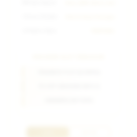
💳
Sistem Deposit
Dana, QRIS, Bank Lokal
⚡
Proses Transaksi
Kilat & Tanpa Potongan
📱
Platform Utama
PUBTOGEL
PROVIDER SLOT TERGACOR
PRAGMATIC PLAY (OLYMPUS)
PG SOFT (MAHJONG WAYS 2)
HABANERO (KOI GATE)
LOGIN
DAFTAR