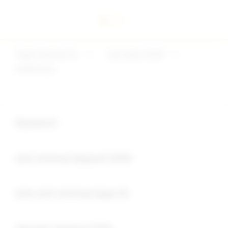
Togel Deposit 5k
>
slot depo 5000
>
PUBTOGEL
Buka
Footer Navigation
Keyword :
Buka
slot minimal deposit 5000
Buka
toto slot minimal depo 5k
Buka