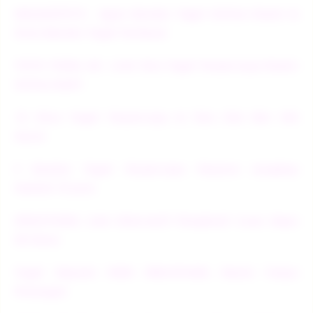
MALIKATOTO - Agen Bandar Togel Online Resmi &
Situs Bandar Togel Terbesar
TOTO TOGEL 4D : Link Toto Togel Terpercaya Resmi
Online No#1
10 Situs Togel Terpercaya & Toto Slot Bet 100
Gacor
5 Bandar Togel Terpercaya Pasaran Lengkap
Hadiah 10 Juta
SPACETOGEL Link Alternatif Penghasil Cuan Depo
5K Dana
Togel Deposit 5000 SPACETOGEL Resmi Tanpa
Potongan