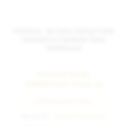
PUBTOGEL : BO TOGEL DEPOSIT 5000
TERAMAN DI 5 BANDAR TOGEL
TERPERCAYA
BANDAR RESMI
TERPERCAYA TOGEL 4D
INFORMASI ENGINE TERBAIK
🔥
Win Rate Slot
98.9% GAMPANG MENANG