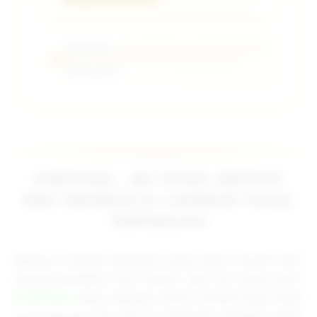
PUBTOGEL:
Website Terpercaya Main Toto Slot
Gacor 4D Maxwin Jutaan Minimal Depo 5k
Terbaik 2026.
PUBTOGEL : BO TOGEL DEPOSIT
5000 TERAMAN DI 5 BANDAR TOGEL
TERPERCAYA
Mencari tempat bertaruh yang aman, murah, dan
menguntungkan kini bukan lagi hal yang sulit.
PUBTOGEL
hadir sebagai solusi terbaik bagi Anda
para pecinta judi toto di Indonesia. Sebagai salah