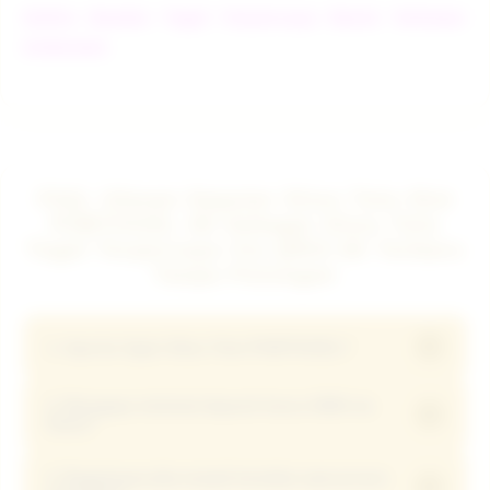
Daftar Bandar Togel Terpercaya Resmi Terbesar
Indonesia
FAQ: Ulasan Seputar Situs Toto Slot
PUBTOGEL 4D Sebagai Situs Toto
Togel Terpercaya Via QRIS 5K Terbaru
Tanpa Potongan
+
1. Apa itu Agen Situs Toto PUBTOGEL?
2. Mengapa minimal deposit harus 5000 via
PUBTOGEL adalah link Agen Situs Toto Online
+
Dana?
terpercaya di Indonesia yang mendukung transaksi
via DANA dan sistem QRIS tanpa potongan dengan
3. Bagaimana jika terjadi kendala saat proses
Metode Dana memungkinkan proses transfer kilat
proses cepat hanya dalam hitungan detik.
+