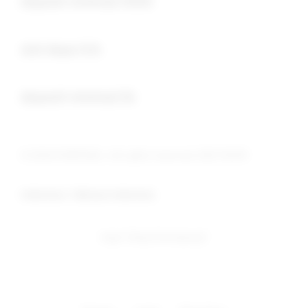
deposit minimal 5000
Buka
slot depo 5rb
Buka
deposit minimal 5k
© 2026 PUBTOGEL. All rights reserved. SEO YATIM
Indonesia / Bahasa Indonesia
Ingin Tetap Terhubung?