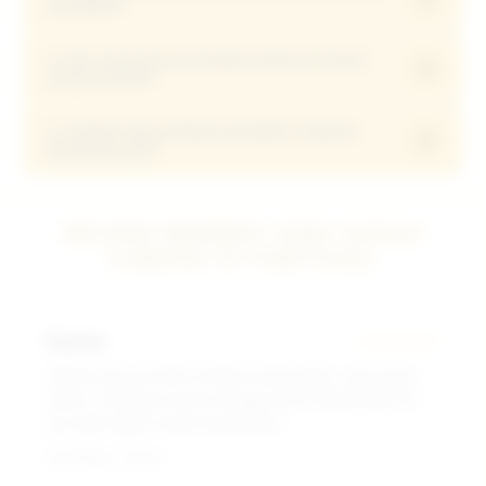
transaksi?
tanpa biaya tambahan, sehingga modal hiburan
hemat 5000 rupiah Anda tetap utuh masuk ke saldo
4. Apa saja jenis permainan hiburan hemat
Jangan khawatir! Layanan support Live Chat VVIP
akun tanpa potongan sepeserpun.
+
yang tersedia?
kami siaga 24 jam penuh untuk membantu
memastikan setiap kendala pengisian saldo minimal
5. Apakah data pribadi pendaftar terjamin
Tersedia ribuan jenis game mulai dari provider slot
deposit 5000 Anda terselesaikan dalam hitungan
+
keamanannya?
ternama seperti Pragmatic Play, PG Soft, dan
detik.
Habanero yang semuanya bisa dimainkan secara
Sangat aman! Kami menggunakan sistem enkripsi
hemat mulai dari modal 5k saja dan juga togel
tingkat tinggi yang memastikan seluruh data
REVIEW MEMBER YANG SUDAH
online.
pendaftar baru tetap terlindungi dan terjaga
GABUNG DI PUBTOGEL
kerahasiaannya.
Rayman
★★★★★
"Engine dan provider terbaik emang beda, main game
Gates of Olympus lancar banget di HP. Modal depo 5k
aja udah dapet scatter berkali-kali."
Terverifikasi - Hari Ini