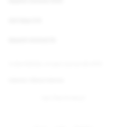
deposit minimal 5000
Buka
slot depo 5rb
Buka
deposit minimal 5k
© 2026 PUBTOGEL. All rights reserved. SEO YATIM
Indonesia / Bahasa Indonesia
Ingin Tetap Terhubung?