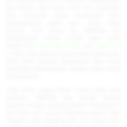
satu bandar togel online resmi dan terpercaya,
kami memahami bahwa kenyamanan serta
keterjangkauan adalah kunci utama dalam
bermain. Oleh karena itu, PUBTOGEL kini
menghadirkan inovasi taruhan super hemat
dengan fitur
togel deposit 5000
atau
togel depo
5k
saja. Cukup dengan modal seharga segelas kopi,
Anda sudah memiliki kesempatan emas untuk
mengubah keberuntungan menjadi jutaan rupiah
setiap harinya!
Tidak hanya unggul dalam urusan modal yang
merakyat, PUBTOGEL juga bangga menjadi
platform dengan
berbagai pasaran terlengkap
di
Asia. Mulai dari pasaran legendaris seperti Togel
Singapore (SGP), Hongkong (HK), dan Sydney (SDY),