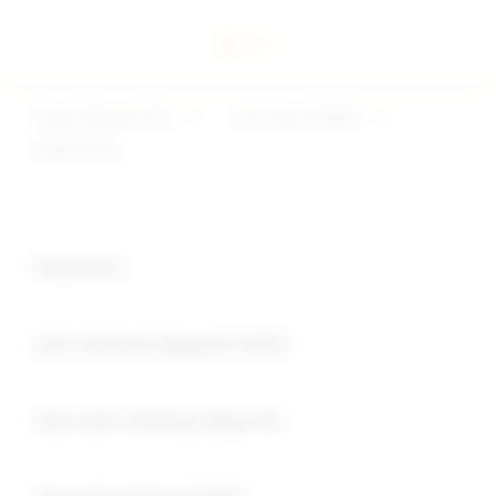
Togel Deposit 5k
>
slot depo 5000
>
PUBTOGEL
Buka
Footer Navigation
Keyword :
Buka
slot minimal deposit 5000
Buka
toto slot minimal depo 5k
Buka