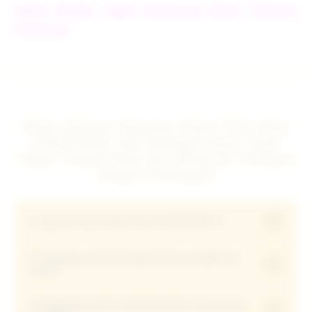
Daftar Bandar Togel Terpercaya Resmi Terbesar
Indonesia
FAQ: Ulasan Seputar Situs Toto Slot
PUBTOGEL 4D Sebagai Situs Toto
Togel Terpercaya Via QRIS 5K Terbaru
Tanpa Potongan
+
1. Apa itu Agen Situs Toto PUBTOGEL?
2. Mengapa minimal deposit harus 5000 via
PUBTOGEL adalah link Agen Situs Toto Online
+
Dana?
terpercaya di Indonesia yang mendukung transaksi
via DANA dan sistem QRIS tanpa potongan dengan
3. Bagaimana jika terjadi kendala saat proses
Metode Dana memungkinkan proses transfer kilat
proses cepat hanya dalam hitungan detik.
+