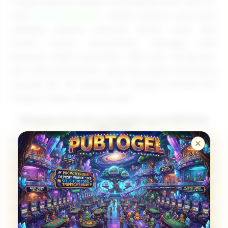
hingga pasaran modern yang paling dicari saat ini,
yaitu
Situs Toto Macau
. Semua pasaran yang kami
sediakan dijamin memiliki lisensi resmi WLA
(World Lottery Association), sehingga hasil
keluaran angka dipastikan 100% adil, transparan,
dan tanpa manipulasi. Anda bisa bebas memasang
taruhan 4D, 3D, maupun 2D dengan minimal bet
terkecil, hanya 100 perak saja!
Mengapa Anda Harus Bergabung di PUBTOGEL
Hari Ini?
Kami menjamin sistem keamanan mutakhir yang
menjaga privasi data Anda tetap aman bersama
kami. Selain itu, proses transaksi deposit dan
withdraw di situs ini sangat kilat, didukung oleh
bank lokal ternama serta e-wallet terpopuler.
Berapapun total kemenangan jackpot yang Anda
dapatkan, pasti akan kami bayar lunas tanpa