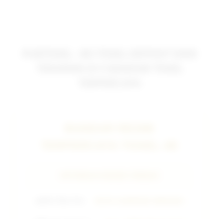
PUBTOGEL : BO TOGEL DEPOSIT 5000
TERAMAN DI 5 BANDAR TOGEL
TERPERCAYA
BANDAR RESMI
TERPERCAYA TOGEL 4D
INFORMASI ENGINE TERBAIK
🔥
Win Rate Slot
98.9% GAMPANG MENANG