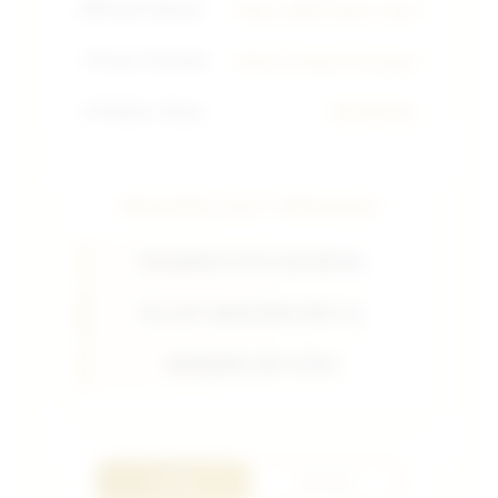
💳
Sistem Deposit
Dana, QRIS, Bank Lokal
⚡
Proses Transaksi
Kilat & Tanpa Potongan
📱
Platform Utama
PUBTOGEL
PROVIDER SLOT TERGACOR
PRAGMATIC PLAY (OLYMPUS)
PG SOFT (MAHJONG WAYS 2)
HABANERO (KOI GATE)
LOGIN
DAFTAR