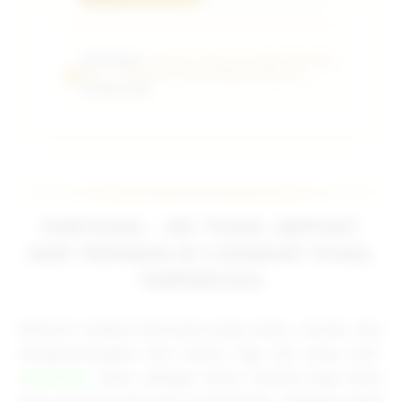
PUBTOGEL:
Website Terpercaya Main Toto Slot
Gacor 4D Maxwin Jutaan Minimal Depo 5k
Terbaik 2026.
PUBTOGEL : BO TOGEL DEPOSIT
5000 TERAMAN DI 5 BANDAR TOGEL
TERPERCAYA
Mencari tempat bertaruh yang aman, murah, dan
menguntungkan kini bukan lagi hal yang sulit.
PUBTOGEL
hadir sebagai solusi terbaik bagi Anda
para pecinta judi toto di Indonesia. Sebagai salah