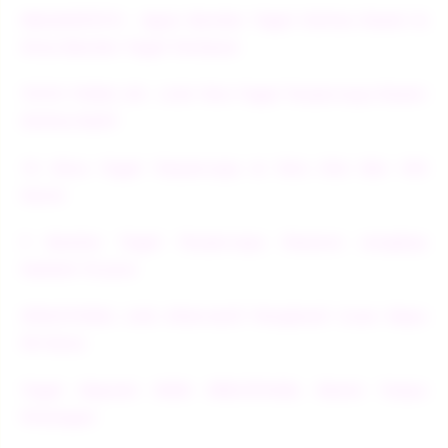
MALIKATOTO - Agen Bandar Togel Online Resmi &
Situs Bandar Togel Terbesar
TOTO TOGEL 4D : Link Toto Togel Terpercaya Resmi
Online No#1
10 Situs Togel Terpercaya & Toto Slot Bet 100
Gacor
5 Bandar Togel Terpercaya Pasaran Lengkap
Hadiah 10 Juta
SPACETOGEL Link Alternatif Penghasil Cuan Depo
5K Dana
Togel Deposit 5000 SPACETOGEL Resmi Tanpa
Potongan