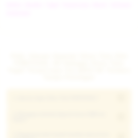
Daftar Bandar Togel Terpercaya Resmi Terbesar
Indonesia
FAQ: Ulasan Seputar Situs Toto Slot
PUBTOGEL 4D Sebagai Situs Toto
Togel Terpercaya Via QRIS 5K Terbaru
Tanpa Potongan
+
1. Apa itu Agen Situs Toto PUBTOGEL?
2. Mengapa minimal deposit harus 5000 via
PUBTOGEL adalah link Agen Situs Toto Online
+
Dana?
terpercaya di Indonesia yang mendukung transaksi
via DANA dan sistem QRIS tanpa potongan dengan
3. Bagaimana jika terjadi kendala saat proses
Metode Dana memungkinkan proses transfer kilat
proses cepat hanya dalam hitungan detik.
+