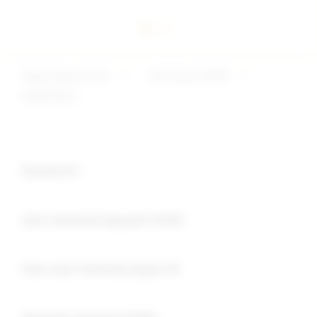
Togel Deposit 5k
>
slot depo 5000
>
PUBTOGEL
Buka
Footer Navigation
Keyword :
Buka
slot minimal deposit 5000
Buka
toto slot minimal depo 5k
Buka