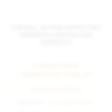
PUBTOGEL : BO TOGEL DEPOSIT 5000
TERAMAN DI 5 BANDAR TOGEL
TERPERCAYA
BANDAR RESMI
TERPERCAYA TOGEL 4D
INFORMASI ENGINE TERBAIK
🔥
Win Rate Slot
98.9% GAMPANG MENANG