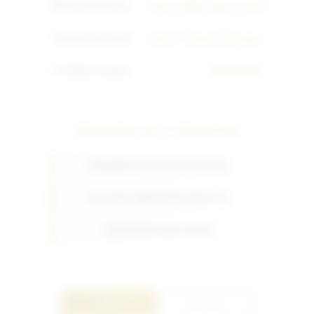
💳
Sistem Deposit
Dana, QRIS, Bank Lokal
⚡
Proses Transaksi
Kilat & Tanpa Potongan
📱
Platform Utama
PUBTOGEL
PROVIDER SLOT TERGACOR
PRAGMATIC PLAY (OLYMPUS)
PG SOFT (MAHJONG WAYS 2)
HABANERO (KOI GATE)
LOGIN
DAFTAR