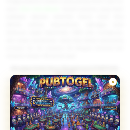
hingga pasaran modern yang paling dicari saat ini,
yaitu
Situs Toto Macau
. Semua pasaran yang kami
sediakan dijamin memiliki lisensi resmi WLA
(World Lottery Association), sehingga hasil
keluaran angka dipastikan 100% adil, transparan,
dan tanpa manipulasi. Anda bisa bebas memasang
taruhan 4D, 3D, maupun 2D dengan minimal bet
terkecil, hanya 100 perak saja!
Mengapa Anda Harus Bergabung di PUBTOGEL
Hari Ini?
Kami menjamin sistem keamanan mutakhir yang
menjaga privasi data Anda tetap aman bersama
kami. Selain itu, proses transaksi deposit dan
withdraw di situs ini sangat kilat, didukung oleh
bank lokal ternama serta e-wallet terpopuler.
Berapapun total kemenangan jackpot yang Anda
dapatkan, pasti akan kami bayar lunas tanpa