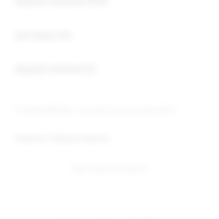
deposit minimal 5000
Buka
slot depo 5rb
Buka
deposit minimal 5k
© 2026 PUBTOGEL. All rights reserved. SEO YATIM
Indonesia / Bahasa Indonesia
Ingin Tetap Terhubung?