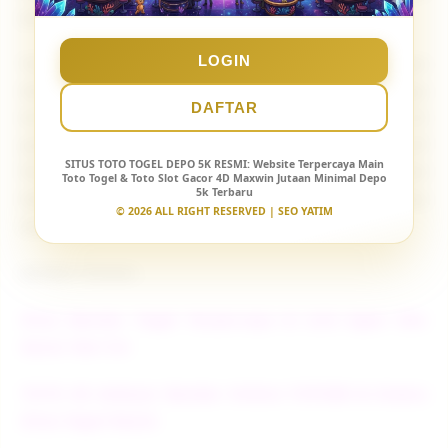
potongan sepeser pun.
LOGIN
Tunggu apa lagi? Jangan biarkan keberuntungan
Anda tertunda. Daftarkan diri Anda sekarang juga
DAFTAR
di
PUBTOGEL
, nikmati keseruan menebak angka di
pasaran terlengkap, dan rasakan sensasi meraih JP
SITUS TOTO TOGEL DEPO 5K RESMI
: Website Terpercaya Main
Paus dengan modal receh depo 5k. Klik tombol
Toto Togel & Toto Slot Gacor 4D Maxwin Jutaan Minimal Depo
5k Terbaru
daftar hari ini dan mulailah perjalanan Anda
© 2026 ALL RIGHT RESERVED | SEO YATIM
menuju jutawan baru bersama
PUBTOGEL
!
Artikel Terkait :
Situs Bandar Togel Terpercaya & Link Agen Slot
Gacor Hari Ini
TOTO 4D Ambyar Bandar Online TOTO88 & Utama
Situs Togel Resmi