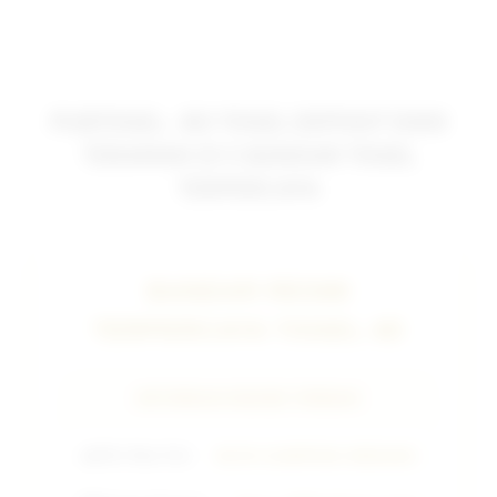
PUBTOGEL : BO TOGEL DEPOSIT 5000
TERAMAN DI 5 BANDAR TOGEL
TERPERCAYA
BANDAR RESMI
TERPERCAYA TOGEL 4D
INFORMASI ENGINE TERBAIK
🔥
Win Rate Slot
98.9% GAMPANG MENANG