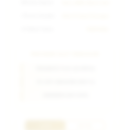
💳
Sistem Deposit
Dana, QRIS, Bank Lokal
⚡
Proses Transaksi
Kilat & Tanpa Potongan
📱
Platform Utama
PUBTOGEL
PROVIDER SLOT TERGACOR
PRAGMATIC PLAY (OLYMPUS)
PG SOFT (MAHJONG WAYS 2)
HABANERO (KOI GATE)
LOGIN
DAFTAR