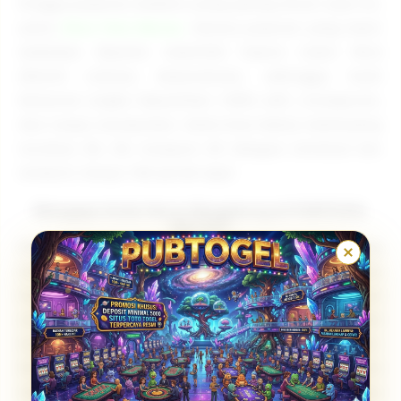
hingga pasaran modern yang paling dicari saat ini,
yaitu
Situs Toto Macau
. Semua pasaran yang kami
sediakan dijamin memiliki lisensi resmi WLA
(World Lottery Association), sehingga hasil
keluaran angka dipastikan 100% adil, transparan,
dan tanpa manipulasi. Anda bisa bebas memasang
taruhan 4D, 3D, maupun 2D dengan minimal bet
terkecil, hanya 100 perak saja!
Mengapa Anda Harus Bergabung di PUBTOGEL
Hari Ini?
Kami menjamin sistem keamanan mutakhir yang
menjaga privasi data Anda tetap aman bersama
kami. Selain itu, proses transaksi deposit dan
withdraw di situs ini sangat kilat, didukung oleh
bank lokal ternama serta e-wallet terpopuler.
Berapapun total kemenangan jackpot yang Anda
dapatkan, pasti akan kami bayar lunas tanpa