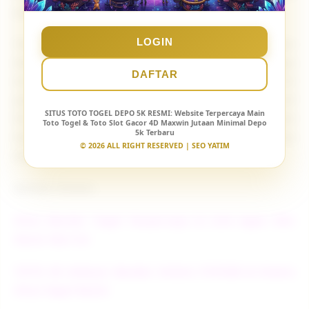
potongan sepeser pun.
LOGIN
Tunggu apa lagi? Jangan biarkan keberuntungan
Anda tertunda. Daftarkan diri Anda sekarang juga
DAFTAR
di
PUBTOGEL
, nikmati keseruan menebak angka di
pasaran terlengkap, dan rasakan sensasi meraih JP
SITUS TOTO TOGEL DEPO 5K RESMI
: Website Terpercaya Main
Paus dengan modal receh depo 5k. Klik tombol
Toto Togel & Toto Slot Gacor 4D Maxwin Jutaan Minimal Depo
5k Terbaru
daftar hari ini dan mulailah perjalanan Anda
© 2026 ALL RIGHT RESERVED | SEO YATIM
menuju jutawan baru bersama
PUBTOGEL
!
Artikel Terkait :
Situs Bandar Togel Terpercaya & Link Agen Slot
Gacor Hari Ini
TOTO 4D Ambyar Bandar Online TOTO88 & Utama
Situs Togel Resmi