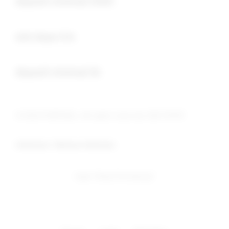
deposit minimal 5000
Buka
slot depo 5rb
Buka
deposit minimal 5k
© 2026 PUBTOGEL. All rights reserved. SEO YATIM
Indonesia / Bahasa Indonesia
Ingin Tetap Terhubung?