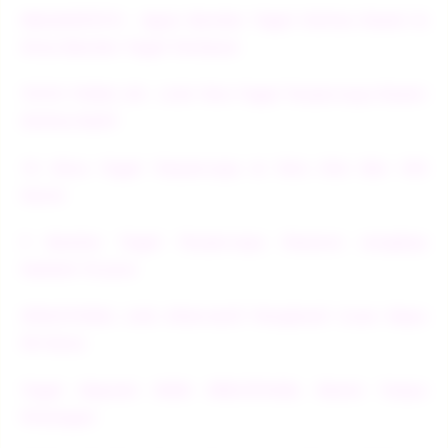
MALIKATOTO - Agen Bandar Togel Online Resmi &
Situs Bandar Togel Terbesar
TOTO TOGEL 4D : Link Toto Togel Terpercaya Resmi
Online No#1
10 Situs Togel Terpercaya & Toto Slot Bet 100
Gacor
5 Bandar Togel Terpercaya Pasaran Lengkap
Hadiah 10 Juta
SPACETOGEL Link Alternatif Penghasil Cuan Depo
5K Dana
Togel Deposit 5000 SPACETOGEL Resmi Tanpa
Potongan