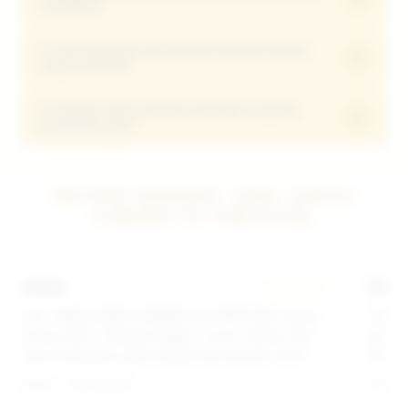
transaksi?
tanpa biaya tambahan, sehingga modal hiburan
hemat 5000 rupiah Anda tetap utuh masuk ke saldo
4. Apa saja jenis permainan hiburan hemat
Jangan khawatir! Layanan support Live Chat VVIP
akun tanpa potongan sepeserpun.
+
yang tersedia?
kami siaga 24 jam penuh untuk membantu
memastikan setiap kendala pengisian saldo minimal
5. Apakah data pribadi pendaftar terjamin
Tersedia ribuan jenis game mulai dari provider slot
deposit 5000 Anda terselesaikan dalam hitungan
+
keamanannya?
ternama seperti Pragmatic Play, PG Soft, dan
detik.
Habanero yang semuanya bisa dimainkan secara
Sangat aman! Kami menggunakan sistem enkripsi
hemat mulai dari modal 5k saja dan juga togel
tingkat tinggi yang memastikan seluruh data
REVIEW MEMBER YANG SUDAH
online.
pendaftar baru tetap terlindungi dan terjaga
GABUNG DI PUBTOGEL
kerahasiaannya.
Antoninius
★★★★★
Suhan
"Hiburan YANG SUDAH GABUNG DI PUBTOGEL paling
"Janga
terpercaya 2026. Tampilan elegan, server enteng, dan
parah.
peluang menangnya nyata banget buat pemain receh."
potonga
Terverifikasi - 3 Hari yang lalu
Terverifi