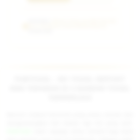
PUBTOGEL:
Website Terpercaya Main Toto Slot
Gacor 4D Maxwin Jutaan Minimal Depo 5k
Terbaik 2026.
PUBTOGEL : BO TOGEL DEPOSIT
5000 TERAMAN DI 5 BANDAR TOGEL
TERPERCAYA
Mencari tempat bertaruh yang aman, murah, dan
menguntungkan kini bukan lagi hal yang sulit.
PUBTOGEL
hadir sebagai solusi terbaik bagi Anda
para pecinta judi toto di Indonesia. Sebagai salah