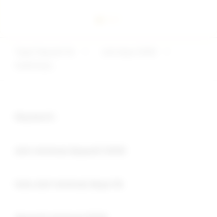
Togel Deposit 5k
>
slot depo 5000
>
PUBTOGEL
Buka
Footer Navigation
Keyword :
Buka
slot minimal deposit 5000
Buka
toto slot minimal depo 5k
Buka