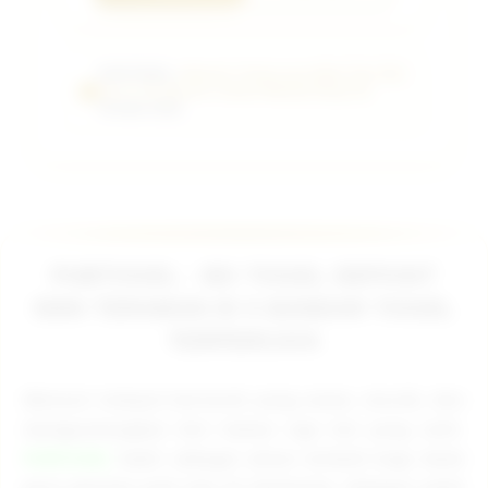
PUBTOGEL:
Website Terpercaya Main Toto Slot
Gacor 4D Maxwin Jutaan Minimal Depo 5k
Terbaik 2026.
PUBTOGEL : BO TOGEL DEPOSIT
5000 TERAMAN DI 5 BANDAR TOGEL
TERPERCAYA
Mencari tempat bertaruh yang aman, murah, dan
menguntungkan kini bukan lagi hal yang sulit.
PUBTOGEL
hadir sebagai solusi terbaik bagi Anda
para pecinta judi toto di Indonesia. Sebagai salah