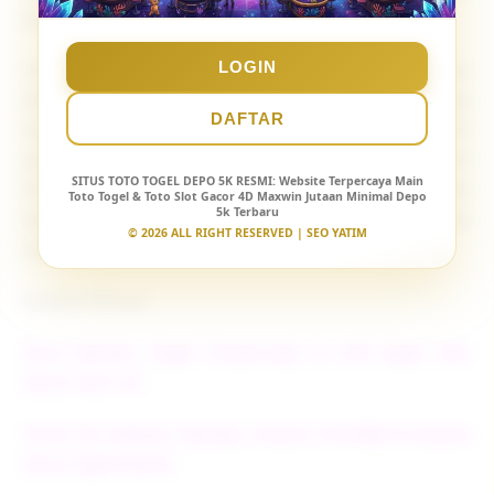
potongan sepeser pun.
LOGIN
Tunggu apa lagi? Jangan biarkan keberuntungan
Anda tertunda. Daftarkan diri Anda sekarang juga
DAFTAR
di
PUBTOGEL
, nikmati keseruan menebak angka di
pasaran terlengkap, dan rasakan sensasi meraih JP
SITUS TOTO TOGEL DEPO 5K RESMI
: Website Terpercaya Main
Paus dengan modal receh depo 5k. Klik tombol
Toto Togel & Toto Slot Gacor 4D Maxwin Jutaan Minimal Depo
5k Terbaru
daftar hari ini dan mulailah perjalanan Anda
© 2026 ALL RIGHT RESERVED | SEO YATIM
menuju jutawan baru bersama
PUBTOGEL
!
Artikel Terkait :
Situs Bandar Togel Terpercaya & Link Agen Slot
Gacor Hari Ini
TOTO 4D Ambyar Bandar Online TOTO88 & Utama
Situs Togel Resmi