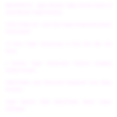
MALIKATOTO - Agen Bandar Togel Online Resmi &
Situs Bandar Togel Terbesar
TOTO TOGEL 4D : Link Toto Togel Terpercaya Resmi
Online No#1
10 Situs Togel Terpercaya & Toto Slot Bet 100
Gacor
5 Bandar Togel Terpercaya Pasaran Lengkap
Hadiah 10 Juta
SPACETOGEL Link Alternatif Penghasil Cuan Depo
5K Dana
Togel Deposit 5000 SPACETOGEL Resmi Tanpa
Potongan