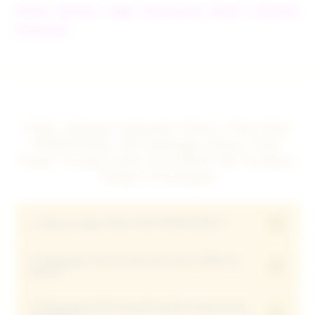
Daftar Bandar Togel Terpercaya Resmi Terbesar
Indonesia
FAQ: Ulasan Seputar Situs Toto Slot
PUBTOGEL 4D Sebagai Situs Toto
Togel Terpercaya Via QRIS 5K Terbaru
Tanpa Potongan
+
1. Apa itu Agen Situs Toto PUBTOGEL?
2. Mengapa minimal deposit harus 5000 via
PUBTOGEL adalah link Agen Situs Toto Online
+
Dana?
terpercaya di Indonesia yang mendukung transaksi
via DANA dan sistem QRIS tanpa potongan dengan
3. Bagaimana jika terjadi kendala saat proses
Metode Dana memungkinkan proses transfer kilat
proses cepat hanya dalam hitungan detik.
+